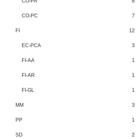
CO-PA
8
CO-PC
7
FI
12
EC-PCA
3
FI-AA
1
FI-AR
1
FI-GL
1
MM
3
PP
1
SD
2