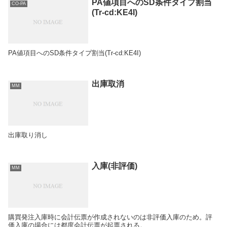
PA値項目へのSD条件タイプ割当
CO-PA
(Tr-cd:KE4I)
PA値項目へのSD条件タイプ割当(Tr-cd:KE4I)
出庫取消
MM
出庫取り消し
入庫(非評価)
MM
購買発注入庫時に会計伝票が作成されないのは非評価入庫のため。評
価入庫の場合には都度会計伝票が起票される。