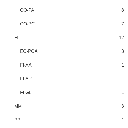
CO-PA
8
CO-PC
7
FI
12
EC-PCA
3
FI-AA
1
FI-AR
1
FI-GL
1
MM
3
PP
1