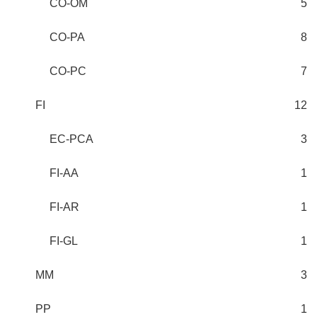
CO-OM
5
CO-PA
8
CO-PC
7
FI
12
EC-PCA
3
FI-AA
1
FI-AR
1
FI-GL
1
MM
3
PP
1