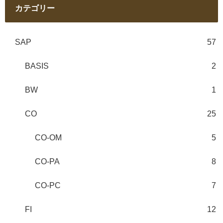
カテゴリー
SAP
57
BASIS
2
BW
1
CO
25
CO-OM
5
CO-PA
8
CO-PC
7
FI
12