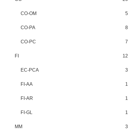
CO-OM
5
CO-PA
8
CO-PC
7
FI
12
EC-PCA
3
FI-AA
1
FI-AR
1
FI-GL
1
MM
3