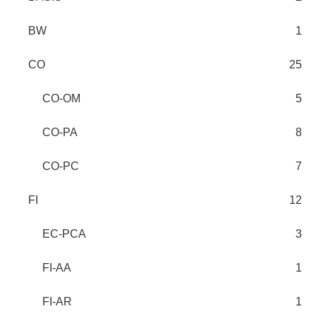
BW
1
CO
25
CO-OM
5
CO-PA
8
CO-PC
7
FI
12
EC-PCA
3
FI-AA
1
FI-AR
1